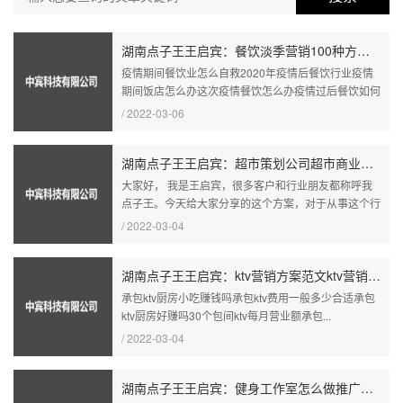
湖南点子王王启宾：餐饮淡季营销100种方案市场推广课程让顾客进店的100条方法
疫情期间餐饮业怎么自救2020年疫情后餐饮行业疫情
期间饭店怎么办这次疫情餐饮怎么办疫情过后餐饮如何
经...
/ 2022-03-06
湖南点子王王启宾：超市策划公司超市商业策划书【超市方案】建立一个超市的顾客群
大家好， 我是王启宾，很多客户和行业朋友都称呼我
点子王。今天给大家分享的这个方案，对于从事这个行
业的...
/ 2022-03-04
湖南点子王王启宾：ktv营销方案范文ktv营销活动策划方案ktv市场营销策划方案
承包ktv厨房小吃赚钱吗承包ktv费用一般多少合适承包
ktv厨房好赚吗30个包间ktv每月营业额承包...
/ 2022-03-04
湖南点子王王启宾：健身工作室怎么做推广健身吸引人的优惠活动健身活动主题名称