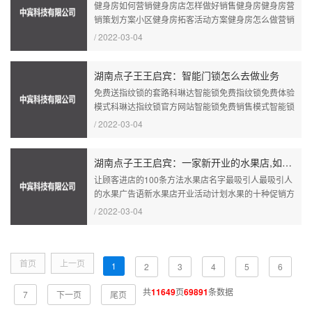
健身房如何营销健身房店怎样做好销售健身房健身房营
销策划方案小区健身房拓客活动方案健身房怎么做营销
策划...
/ 2022-03-04
湖南点子王王启宾：智能门锁怎么去做业务
免费送指纹锁的套路科琳达智能锁免费指纹锁免费体验
模式科琳达指纹锁官方网站智能锁免费销售模式智能锁
免费...
/ 2022-03-04
湖南点子王王启宾：一家新开业的水果店,如何营销社区在一周之内瞬间回笼资金?
让顾客进店的100条方法水果店名字最吸引人最吸引人
的水果广告语新水果店开业活动计划水果的十种促销方
法...
/ 2022-03-04
首页
上一页
1
2
3
4
5
6
共
11649
页
69891
条数据
7
下一页
尾页